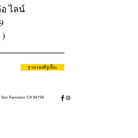
่อ ไลน์
9
า )
ฐานรองตี่จู่เอี๊ยะ
t San Francisco, CA 94158