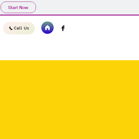
Start Now
Call Us